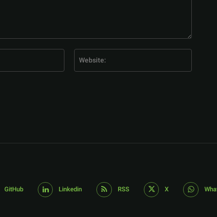
E-
Website
Mail:*
GitHub
Linkedin
RSS
X
Wha