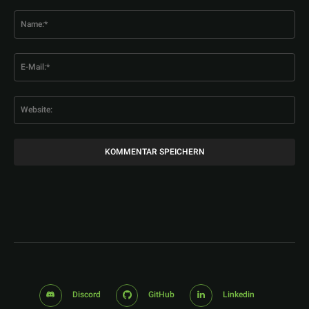
Kommentar:
Na
E-
Mai
Web
Discord
GitHub
Linkedin