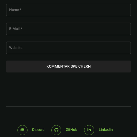
Kommentar:
Na
E-
Mai
Web
Discord
GitHub
Linkedin