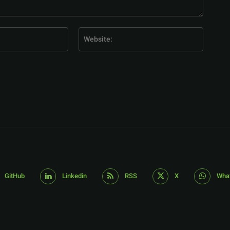
E-
Website
Mail:*
GitHub
Linkedin
RSS
X
Wha