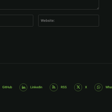
E-
Website
Mail:*
GitHub
Linkedin
RSS
X
Wha