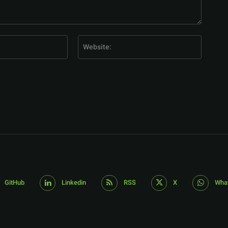
E-
Website
Mail:*
GitHub
Linkedin
RSS
X
Wha