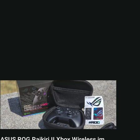
ASUS ROG Raikiri II Xbox Wireless im