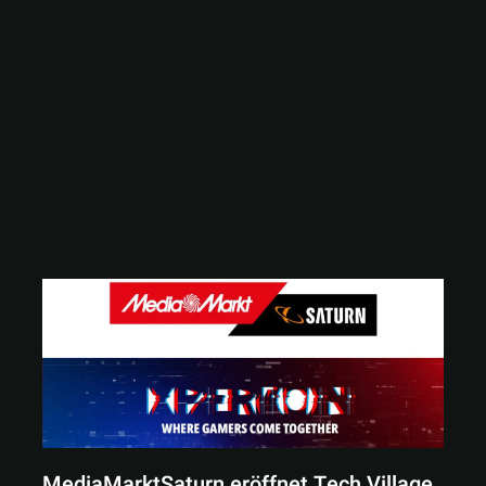
MediaMarktSaturn eröffnet Tech Village