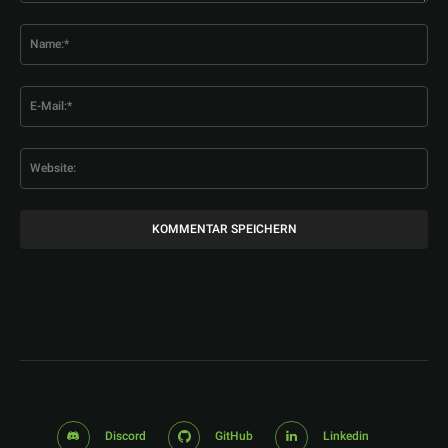
Kommentar:
Na
E-
Mai
Web
Discord
GitHub
Linkedin