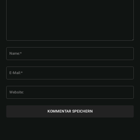
Kommentar:
Na
E-
Mai
Web