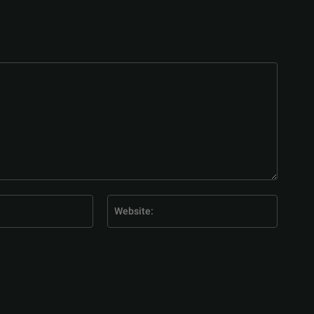
E-
Website
Mail:*