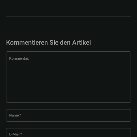
Kommentieren Sie den Artikel
Kommentar:
Na
E-