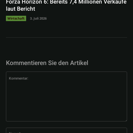
Forza Horizon 6: Bereits 7,4 Millionen Verkäufe
laut Bericht
Wirtschaft
3. Juli 2026
Kommentieren Sie den Artikel
Kommentar:
Na