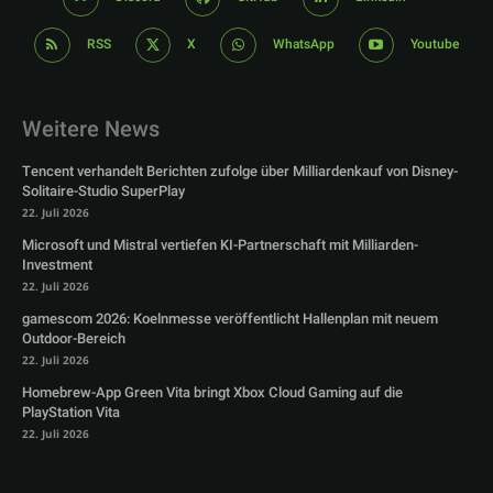
RSS
X
WhatsApp
Youtube
Weitere News
Tencent verhandelt Berichten zufolge über Milliardenkauf von Disney-
Solitaire-Studio SuperPlay
22. Juli 2026
Microsoft und Mistral vertiefen KI-Partnerschaft mit Milliarden-
Investment
22. Juli 2026
gamescom 2026: Koelnmesse veröffentlicht Hallenplan mit neuem
Outdoor-Bereich
22. Juli 2026
Homebrew-App Green Vita bringt Xbox Cloud Gaming auf die
PlayStation Vita
22. Juli 2026