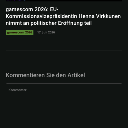
gamescom 2026: EU-
Kommissionsvizepräsidentin Henna Virkkunen
nimmt an politischer Eröffnung teil
gamescom 2026
17. Juli 2026
Kommentieren Sie den Artikel