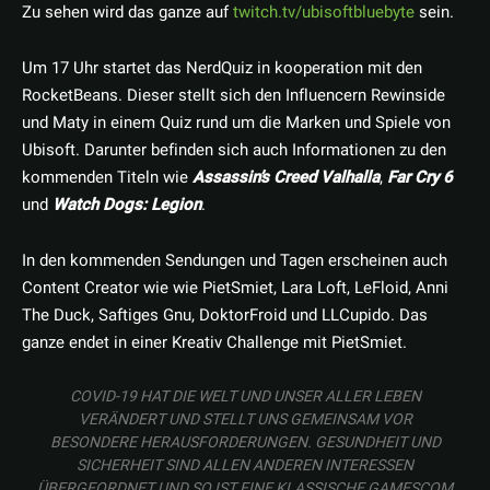
Zu sehen wird das ganze auf
twitch.tv/ubisoftbluebyte
sein.
Um 17 Uhr startet das NerdQuiz in kooperation mit den
RocketBeans. Dieser stellt sich den Influencern Rewinside
und Maty in einem Quiz rund um die Marken und Spiele von
Ubisoft. Darunter befinden sich auch Informationen zu den
kommenden Titeln wie
Assassin’s Creed Valhalla
,
Far Cry 6
und
Watch Dogs: Legion
.
In den kommenden Sendungen und Tagen erscheinen auch
Content Creator wie wie PietSmiet, Lara Loft, LeFloid, Anni
The Duck, Saftiges Gnu, DoktorFroid und LLCupido. Das
ganze endet in einer Kreativ Challenge mit PietSmiet.
COVID-19 HAT DIE WELT UND UNSER ALLER LEBEN
VERÄNDERT UND STELLT UNS GEMEINSAM VOR
BESONDERE HERAUSFORDERUNGEN. GESUNDHEIT UND
SICHERHEIT SIND ALLEN ANDEREN INTERESSEN
ÜBERGEORDNET UND SO IST EINE KLASSISCHE GAMESCOM