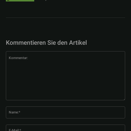
Kommentieren Sie den Artikel
Kommentar:
Na
E-