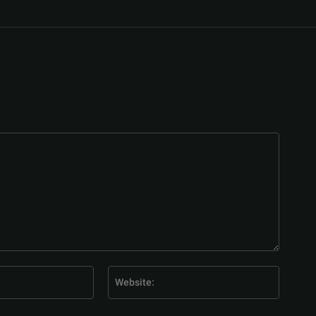
E-
Website
Mail:*