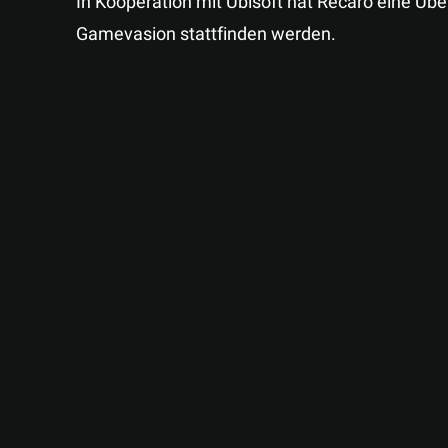
In Kooperation mit Ubisoft hat Recaro eine Übe
Gamevasion stattfinden werden.