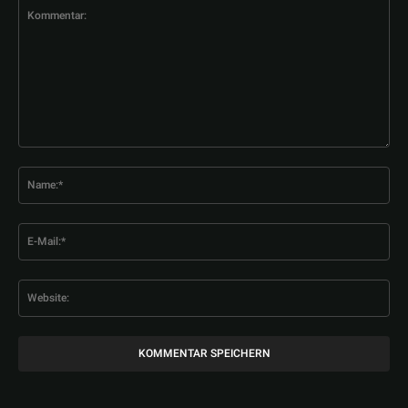
Kommentar:
Na
E-
Mai
Web