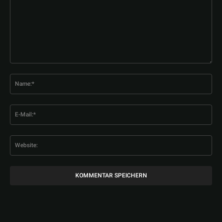
Kommentar:
Na
E-
Mai
Web