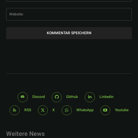
Web
Discord
GitHub
Linkedin
RSS
X
WhatsApp
Youtube
Weitere News