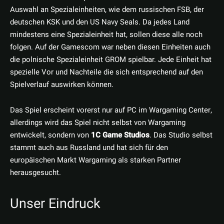
Auswahl an Spezialeinheiten, wie dem russischen FSB, der
deutschen KSK und den US Navy Seals. Da jedes Land
mindestens eine Spezialeinheit hat, sollen diese alle noch
folgen. Auf der Gamescom war neben diesen Einheiten auch
die polnische Spezialeinheit GROM spielbar. Jede Einheit hat
spezielle Vor und Nachteile die sich entsprechend auf den
Spielverlauf auswirken können.
Das Spiel erscheint vorerst nur auf PC im Wargaming Center,
allerdings wird das Spiel nicht selbst von Wargaming
entwickelt, sondern von
1C Game Studios
. Das Studio selbst
stammt auch aus Russland und hat sich für den
europäischen Markt Wargaming als starken Partner
herausgesucht.
Unser Eindruck