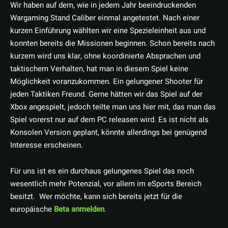
Wir haben auf dem, wie in jedem Jahr beeindruckenden
Wargaming Stand Caliber einmal angetestet. Nach einer
kurzen Einführung wählten wir eine Spezieleinheit aus und
konnten bereits die Missionen beginnen. Schon bereits nach
kurzem wird uns klar, ohne koordinierte Absprachen und
taktischem Verhalten, hat man in diesem Spiel keine
Möglichkeit voranzukommen. Ein gelungener Shooter für
jeden Taktiken Freund. Gerne hätten wir das Spiel auf der
Xbox angespielt, jedoch teilte man uns hier mit, das man das
Spiel vorerst nur auf dem PC releasen wird. Es ist nicht als
Konsolen Version geplant, könnte allerdings bei genügend
Interesse erscheinen.
Für uns ist es ein durchaus gelungenes Spiel das noch
wesentlich mehr Potenzial, vor allem im eSports Bereich
besitzt. Wer möchte, kann sich bereits jetzt für die
europäische
Beta anmelden
.