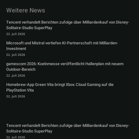
Weitere News
Tencent verhandelt Berichten zufolge über Milliardenkauf von Disney-
Solitaire-Studio SuperPlay
22. Juli 2026
Microsoft und Mistral vertiefen KI-Partnerschaft mit Milliarden-
Investment
22. Juli 2026
gamescom 2026: Koelnmesse veröffentlicht Hallenplan mit neuem
Outdoor-Bereich
22. Juli 2026
Homebrew-App Green Vita bringt Xbox Cloud Gaming auf die
PlayStation Vita
22. Juli 2026
Tencent verhandelt Berichten zufolge über Milliardenkauf von Disney-
Solitaire-Studio SuperPlay
22. Juli 2026