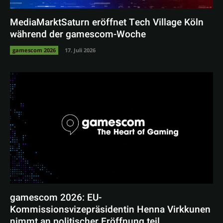
MediaMarktSaturn eröffnet Tech Village Köln
während der gamescom-Woche
gamescom 2026
17. Juli 2026
gamescom 2026: EU-
Kommissionsvizepräsidentin Henna Virkkunen
nimmt an politischer Eröffnung teil