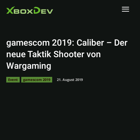
gamescom 2019: Caliber – Der
neue Taktik Shooter von
Wargaming
Event
gamescom 2019
21. August 2019