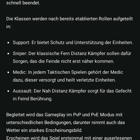
schnell beendet.
Die Klassen werden nach bereits etablierten Rollen aufgeteilt
in:
Support: Er bietet Schutz und Unterstützung der Einheiten.
Sniper: Der klassische Fern Distanz Kämpfer sollen dafür
Sorgen, das die Feinde nicht erst näher kommen.
Medic: In jedem Taktischen Spielen gehört der Medic
dazu, dieser versorgt und heilt verletzte Einheiten.
Aussault: Der Nah Distanz Kämpfer sorgt für das Gefecht
in Feind Berührung.
Begleitet wird das Gameplay im PvP und PvE Modus mit
unterschiedlichen Bedingungen, darunter nimmt auch das
Wetter ein starkes Erscheinungsbild.
Erscheinen wird das Spiel ersteinmal mit einer auserlesenen