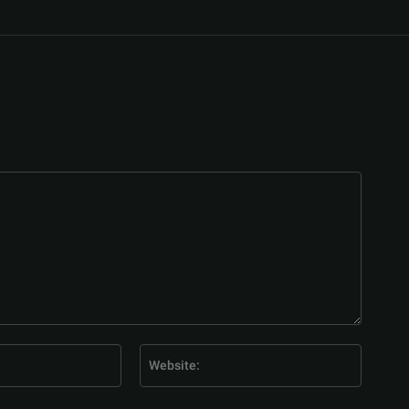
E-
Website
Mail:*