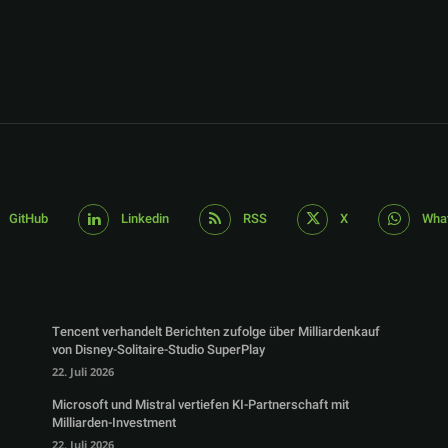
GitHub
Linkedin
RSS
X
Wha
Tencent verhandelt Berichten zufolge über Milliardenkauf
von Disney-Solitaire-Studio SuperPlay
22. Juli 2026
Microsoft und Mistral vertiefen KI-Partnerschaft mit
Milliarden-Investment
22. Juli 2026