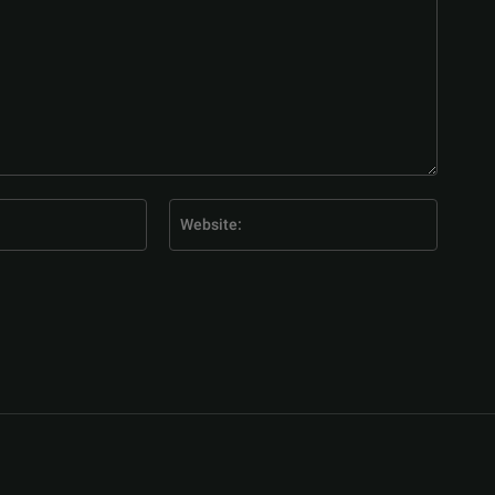
E-
Website
Mail:*