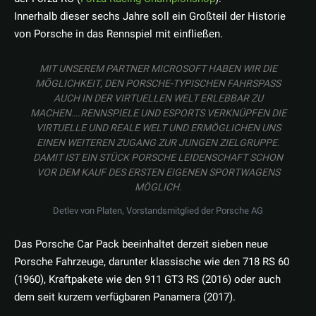
Innerhalb dieser sechs Jahre soll ein Großteil der Historie
von Porsche in das Rennspiel mit einfließen.
MIT UNSEREM PARTNER MICROSOFT HABEN WIR DIE
MÖGLICHKEIT, DEN PORSCHE-TYPISCHEN FAHRSPASS A
UCH IN DER VIRTUELLEN WELT ERLEBBAR ZU M
ACHEN….RENNSPIELE UND ESPORTS VERKNÜPFEN DIE V
IRTUELLE UND REALE WELT UND ERMÖGLICHEN UNS E
INEN WEITEREN ZUGANG ZUR JUNGEN ZIELGRUPPE. D
AMIT IST EIN STÜCK PORSCHE LEIDENSCHAFT SCHON V
OR DEM KAUF DES ERSTEN EIGENEN SPORTWAGENS M
ÖGLICH.
Detlev von Platen, Vorstandsmitglied der Porsche AG
Das Porsche Car Pack beeinhaltet derzeit sieben neue
Porsche Fahrzeuge, darunter klassische wie den 718 RS 60
(1960), Kraftpakete wie den 911 GT3 RS (2016) oder auch
dem seit kurzem verfügbaren Panamera (2017).