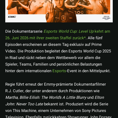
Die Dokumentarserie
Esports World Cup: Level Up
kehrt am
26. Juni 2026 mit ihrer zweiten Staffel zurück
. Alle fünf
Episoden erscheinen an diesem Tag exklusiv auf Prime
Video. Die Produktion begleitet den Esports World Cup 2025
in Riad und rückt neben dem Wettbewerb vor allem die
Spieler, Teams, Familien und persönlichen Belastungen
hinter dem internationalen
Esports
-Event in den Mittelpunkt.
Regie führt erneut der Emmy-prämierte Dokumentarfilmer
R.J. Cutler, der unter anderem durch Produktionen wie
Martha
,
Billie Eilish: The World’s A Little Blurry
und
Elton
John: Never Too Late
bekannt ist. Produziert wird die Serie
von This Machine, einem Unternehmen von Sony Pictures
Television. Ebenfalls zurückkehren Showrunner John Dorsey