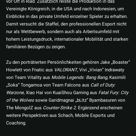
vor Ort in Riad. Zusätzlich reiste die Produktion in das
Vereinigte Königreich, in die USA und nach Indonesien, um
Einblicke in das private Umfeld einzelner Spieler zu erhalten.
Damit versucht die Staffel, den professionellen Esport nicht
nur als Wettbewerb, sondern auch als Arbeitsumfeld mit
hohem Leistungsdruck, internationaler Mobilität und starken
familiären Bezügen zu zeigen.
Zu den porträtierten Persönlichkeiten gehören Jake „Boaster“
Howlett von Fnatic aus
VALORANT
, Vivi „Vivian“ Indrawaty
von Team Vitality aus
Mobile Legends: Bang Bang
, Kasimili
„Soka“ Tongamoa von Team Falcons aus
Call of Duty:
Warzone
, Xiao Hai von KuaiShou Gaming aus
Fatal Fury: City
of the Wolves
sowie Garidmagnai „bLitz“ Byambasuren von
The MongolZ aus
Counter-Strike 2
. Ergänzend erscheinen
weitere Perspektiven aus Schach, Mobile Esports und
Coaching.