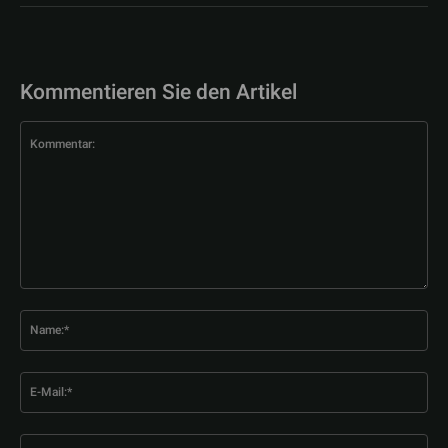
Kommentieren Sie den Artikel
Kommentar:
Na
E-
Mai
Web