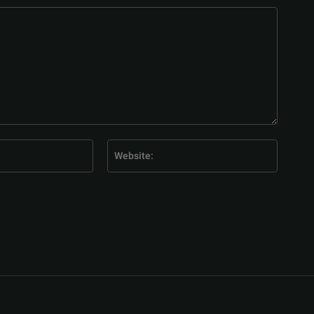
E-
Website
Mail:*