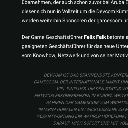
übernehmen, der auch schon zuvor bei Aruba Eve
dieser sich nun in Vollzeit um die Devcom kü
werden weiterhin Sponsoren der gamescom un
Der Game Geschäftsführer
Felix Falk
betonte a
geeigneten Geschäftsführer für das neue Unt
vom Knowhow, Netzwerk und von seiner Motivat
DEVCOM IST DAS SPANNENDSTE KONFERE
GAMESCOM, DER INTERNATIONALE MARKT UND
VIEL EINFLUSS, UM DEN STATUS V
ENTWICKLERKONFERENZEN IN EUROPA WEITER Z
RAHMEN DER GAMESCOM ZUM WICHTIGS
INTERNATIONALEN ENTWICKLERSZENE ZU MA
VERANTWORTUNG EIN WAHRER HÖHEPUNKT ME
DARAUF, MICH SOFORT UND MIT VOL