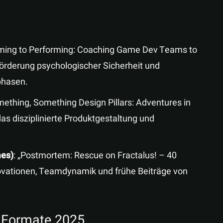
rming to Performing: Coaching Game Dev Teams to
 Förderung psychologischer Sicherheit und
phasen.
mething, Something Design Pillars: Adventures in
das disziplinierte Produktgestaltung und
mes)
: „Postmortem: Rescue on Fractalus! – 40
novationen, Teamdynamik und frühe Beiträge von
d Formate 2025