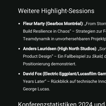
Weitere Highlight-Sessions
Fleur Marty (Gearbox Montréal)
: „From Sto
Build Resilience in Chaos“ – Strategien zur
Teamdynamik in unvorhersehbaren Projekt
Anders Lauridsen (High North Studios)
: „So
Product Design“ – Ein Fallbeispiel zu
Skald
, 
Positionierung demonstriert.
David Fox (Electric Eggplant/Lucasfilm Ga
Years Later“ – Rückblick auf technische In
George Lucas.
Konferenzstatistiken 2024 un