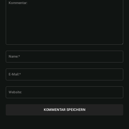
Kommentar:
Na
E-
Mai
Web