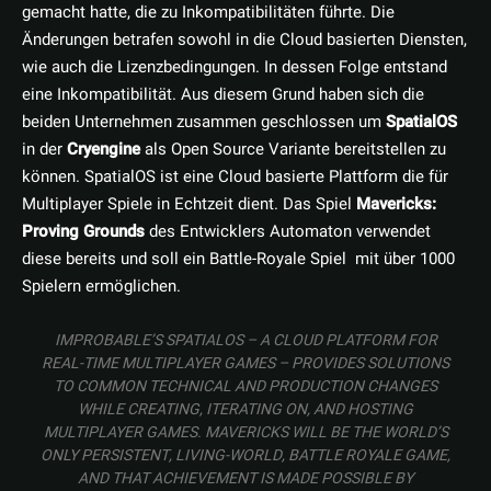
gemacht hatte, die zu Inkompatibilitäten führte. Die
Änderungen betrafen sowohl in die Cloud basierten Diensten,
wie auch die Lizenzbedingungen. In dessen Folge entstand
eine Inkompatibilität. Aus diesem Grund haben sich die
beiden Unternehmen zusammen geschlossen um
SpatialOS
in der
Cryengine
als Open Source Variante bereitstellen zu
können. SpatialOS ist eine Cloud basierte Plattform die für
Multiplayer Spiele in Echtzeit dient. Das Spiel
Mavericks:
Proving Grounds
des Entwicklers Automaton verwendet
diese bereits und soll ein Battle-Royale Spiel mit über 1000
Spielern ermöglichen.
IMPROBABLE’S SPATIALOS – A CLOUD PLATFORM FOR
REAL-TIME MULTIPLAYER GAMES – PROVIDES SOLUTIONS
TO COMMON TECHNICAL AND PRODUCTION CHANGES
WHILE CREATING, ITERATING ON, AND HOSTING
MULTIPLAYER GAMES. MAVERICKS WILL BE THE WORLD’S
ONLY PERSISTENT, LIVING-WORLD, BATTLE ROYALE GAME,
AND THAT ACHIEVEMENT IS MADE POSSIBLE BY