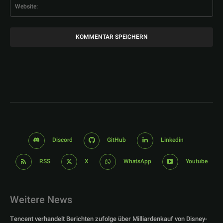
Web
Discord
GitHub
Linkedin
RSS
X
WhatsApp
Youtube
Weitere News
Tencent verhandelt Berichten zufolge über Milliardenkauf von Disney-