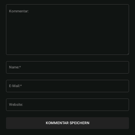
Kommentar:
Na
E-
Mai
Web