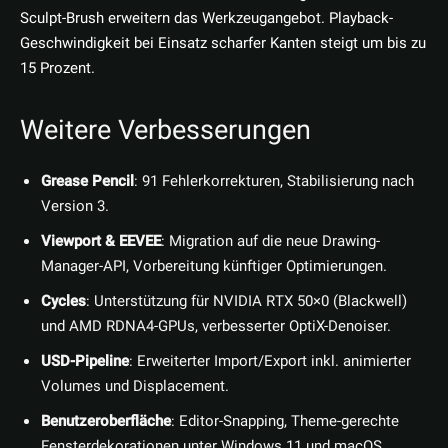
Sculpt-Brush erweitern das Werkzeug­angebot. Playback-
Geschwindigkeit bei Einsatz scharfer Kanten steigt um bis zu
15 Prozent.
Weitere Verbesserungen
Grease Pencil
: 91 Fehlerkorrekturen, Stabilisierung nach
Version 3.
Viewport & EEVEE
: Migration auf die neue Drawing-
Manager-API, Vorbereitung künftiger Optimierungen.
Cycles
: Unterstützung für NVIDIA RTX 50×0 (Blackwell)
und AMD RDNA4-GPUs, verbesserter OptiX-Denoiser.
USD-Pipeline
: Erweiterter Import/Export inkl. animierter
Volumes und Displacement.
Benutzeroberfläche
: Editor-Snapping, Theme-gerechte
Fensterdekorationen unter Windows 11 und macOS,