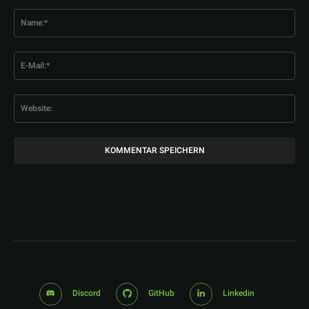
Kommentar:
Na
E-
Mai
Web
Discord
GitHub
Linkedin