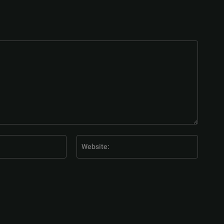
E-
Website
Mail:*