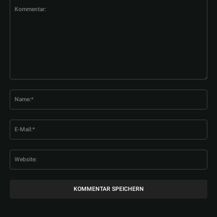
Kommentar:
Na
E-
Mai
Web