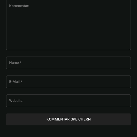
Kommentar:
Na
E-
Mai
Web