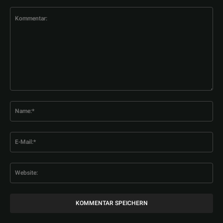
Kommentar:
Na
E-
Mai
Web