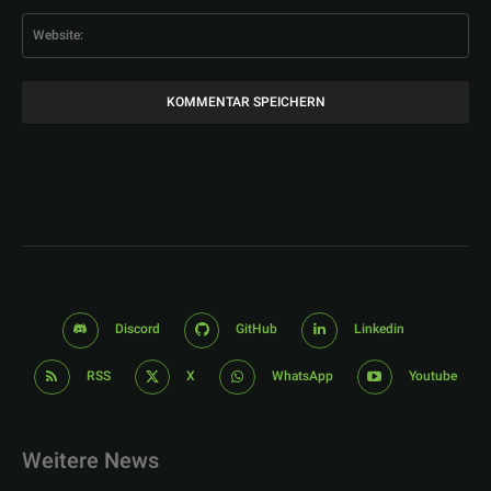
Web
Discord
GitHub
Linkedin
RSS
X
WhatsApp
Youtube
Weitere News