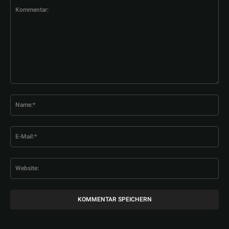
Kommentar:
Na
E-
Mai
Web