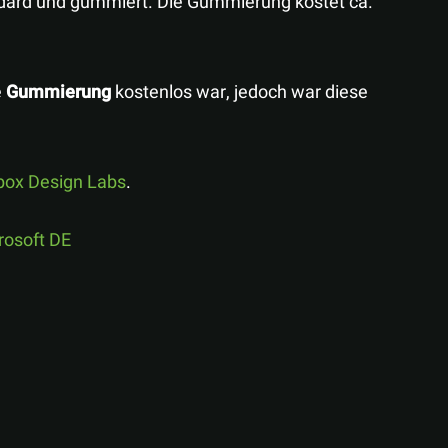
dard und gummiert. Die Gummierung kostet ca.
e
Gummierung
kostenlos war, jedoch war diese
box Design Labs
.