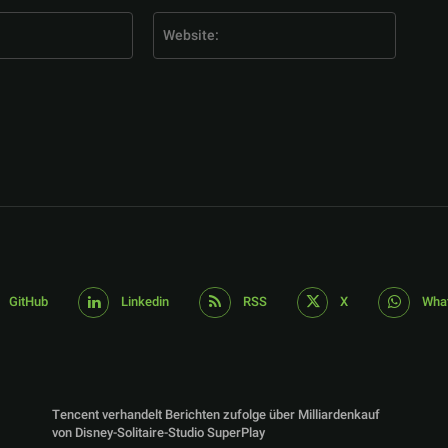
E-
Website
Mail:*
GitHub
Linkedin
RSS
X
Wha
Tencent verhandelt Berichten zufolge über Milliardenkauf
von Disney-Solitaire-Studio SuperPlay