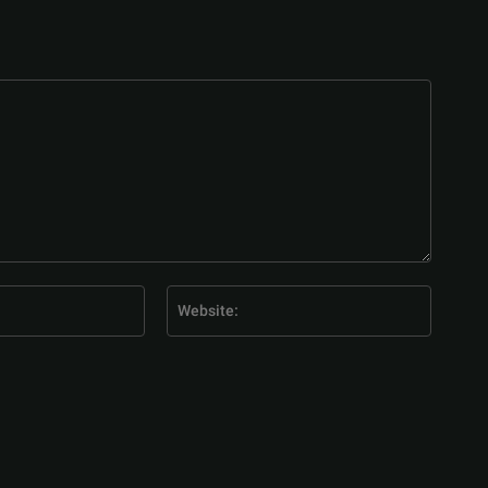
E-
Website
Mail:*