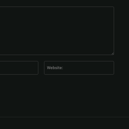
E-
Website
Mail:*