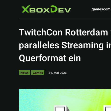
gamescom
TwitchCon Rotterdam 2
paralleles Streaming 
Querformat ein
31. Mai 2026
News
Games