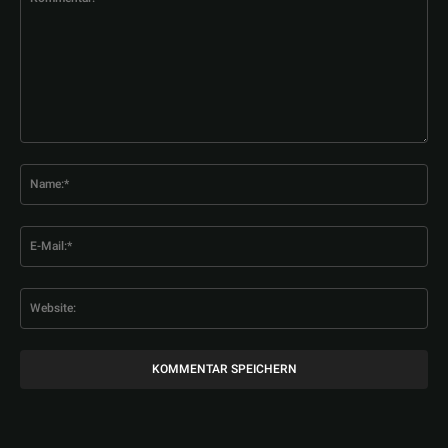
Kommentar:
Na
E-
Mai
Web