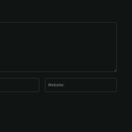
E-
Website
Mail:*