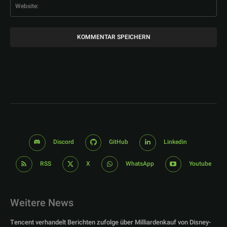
Web
Discord
GitHub
Linkedin
RSS
X
WhatsApp
Youtube
Weitere News
Tencent verhandelt Berichten zufolge über Milliardenkauf von Disney-