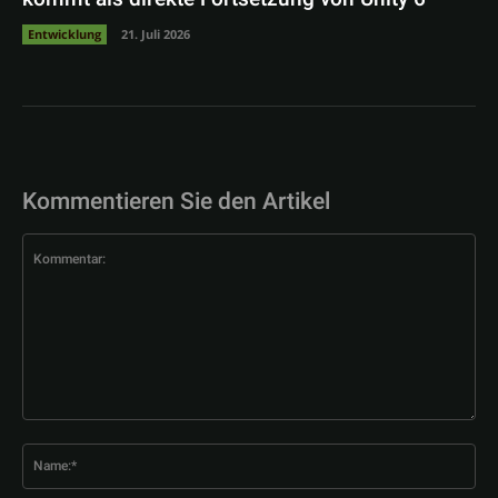
Entwicklung
21. Juli 2026
Kommentieren Sie den Artikel
Kommentar:
Na