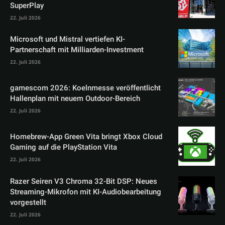
SuperPlay
22. Juli 2026
Microsoft und Mistral vertiefen KI-
Partnerschaft mit Milliarden-Investment
22. Juli 2026
gamescom 2026: Koelnmesse veröffentlicht
Hallenplan mit neuem Outdoor-Bereich
22. Juli 2026
Homebrew-App Green Vita bringt Xbox Cloud
Gaming auf die PlayStation Vita
22. Juli 2026
Razer Seiren V3 Chroma 32-Bit DSP: Neues
Streaming-Mikrofon mit KI-Audiobearbeitung
vorgestellt
22. Juli 2026