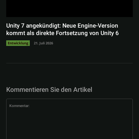
Unity 7 angekündigt: Neue Engine-Version
kommt als direkte Fortsetzung von Unity 6
Entwicklung
21. Juli 2026
Kommentieren Sie den Artikel