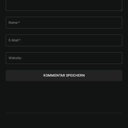
Kommentar:
Na
E-
Mai
Web