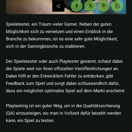
Spieletester, ein Traum vieler Gamer. Neben der guten
Möglichkeit sich zu vernetzen und einen Einblick in die
Branche zu bekommen, ist es eine sehr gute Möglichkeit,
sich in der Gamingbranche zu etablieren.
Der Spieletester oder auch Playtester genannt, schaut dabei
die Spiele weit vor ihren offiziellen Veröffentlichungen an.
Dabei hilft er den Entwicklern Fehler zu entdecken, gibt
Feedback zum Spiel und sorgt dabei schlussendlich dafür,
dass ein möglichst optimales Spiel auf dem Markt erscheint.
Playtesting ist ein guter Weg, um in die Qualitätssicherung
(QA) einzusteigen, wo man in Vollzeit dafür bezahlt werden
kann, ein Spiel zu testen.