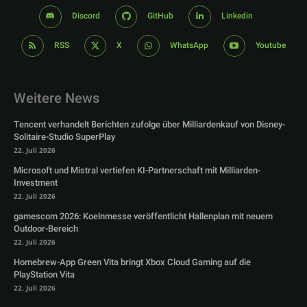
Discord
GitHub
Linkedin
RSS
X
WhatsApp
Youtube
Weitere News
Tencent verhandelt Berichten zufolge über Milliardenkauf von Disney-
Solitaire-Studio SuperPlay
22. Juli 2026
Microsoft und Mistral vertiefen KI-Partnerschaft mit Milliarden-
Investment
22. Juli 2026
gamescom 2026: Koelnmesse veröffentlicht Hallenplan mit neuem
Outdoor-Bereich
22. Juli 2026
Homebrew-App Green Vita bringt Xbox Cloud Gaming auf die
PlayStation Vita
22. Juli 2026