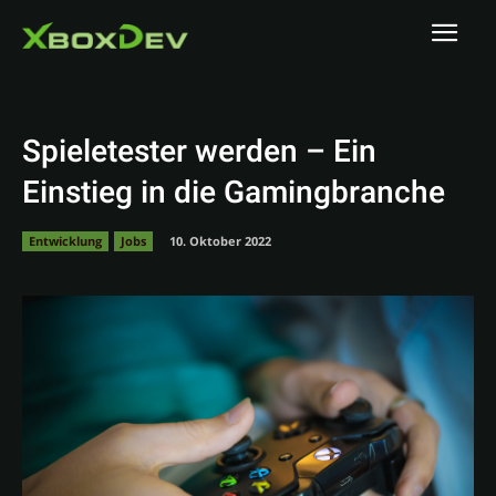
Spieletester werden – Ein
Einstieg in die Gamingbranche
Entwicklung
Jobs
10. Oktober 2022