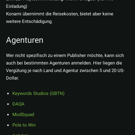
Einladung)
Konami übernimmt die Reisekosten, bietet aber keine
weitere Entschädigung.
Agenturen
Wer nicht spezifisch zu einem Publisher möchte, kann sich
auch bei bestimmten Agenturen anmelden. Hier liegen die
Vergütung je nach Land und Agentur zwischen 5 und 20 US-
Dollar.
Keywords Studios (GBTN)
DAQA
ModSquad
Pole to Win