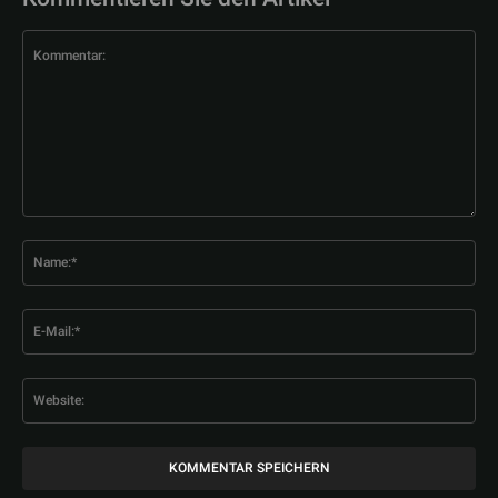
Kommentar:
Na
E-
Mai
Web