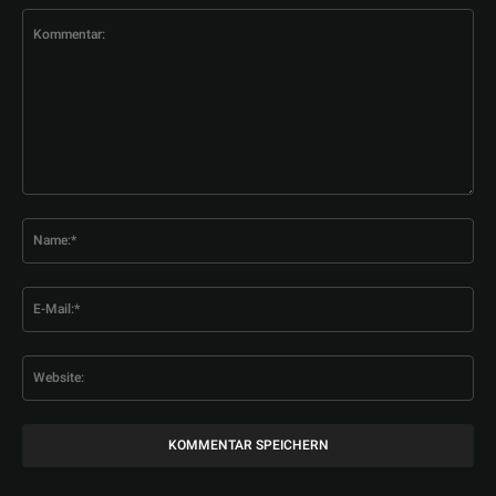
Kommentar:
Na
E-
Mai
Web