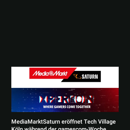
MediaMarktSaturn eröffnet Tech Village
Köln während der gamescom-Woche