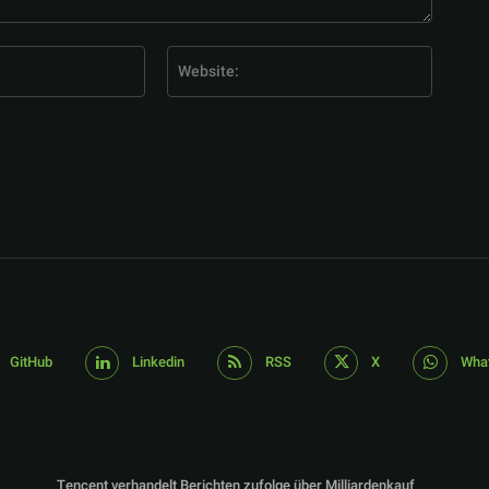
E-
Website
Mail:*
GitHub
Linkedin
RSS
X
Wha
Tencent verhandelt Berichten zufolge über Milliardenkauf