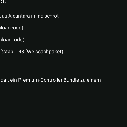
t:
aus Alcantara in Indischrot
nloadcode)
nloadcode)
aßstab 1:43 (Weissachpaket)
t dar, ein Premium-Controller Bundle zu einem