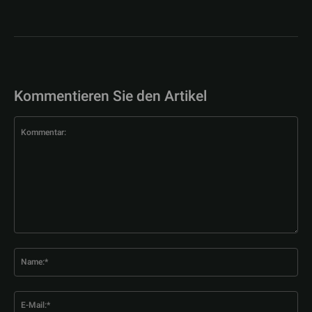
Kommentieren Sie den Artikel
Kommentar:
Na
E-